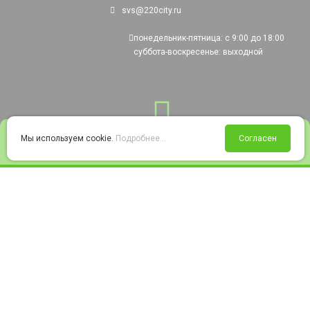
svs@220city.ru
понедельник-пятница: с 9:00 до 18:00
суббота-воскресенье: выходной
0
Мы используем cookie.
Подробнее...
Согласен
Войти
Статус заказа
Сравнение
Избранное
Корзина
© 2008-2026 220city.ru - гипермаркет электрооборудования
Согласие на обработку персональных данных
Согласие на получение рекламно-информационных материалов