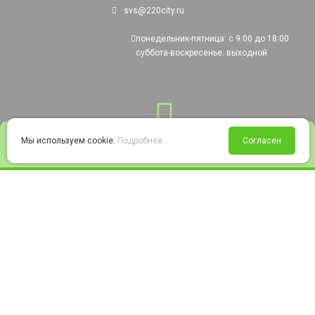
svs@220city.ru
понедельник-пятница: с 9:00 до 18:00
суббота-воскресенье: выходной
0
Мы используем cookie.
Подробнее...
Согласен
Войти
Статус заказа
Сравнение
Избранное
Корзина
© 2008-2026 220city.ru - гипермаркет электрооборудования
Согласие на обработку персональных данных
Согласие на получение рекламно-информационных материалов