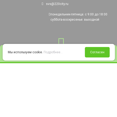
svs@220city.ru
понедельник-пятница: с 9:00 до 18:00
суббота-воскресенье: выходной
0
Мы используем cookie.
Подробнее...
Согласен
Войти
Статус заказа
Сравнение
Избранное
Корзина
© 2008-2026 220city.ru - гипермаркет электрооборудования
Согласие на обработку персональных данных
Согласие на получение рекламно-информационных материалов