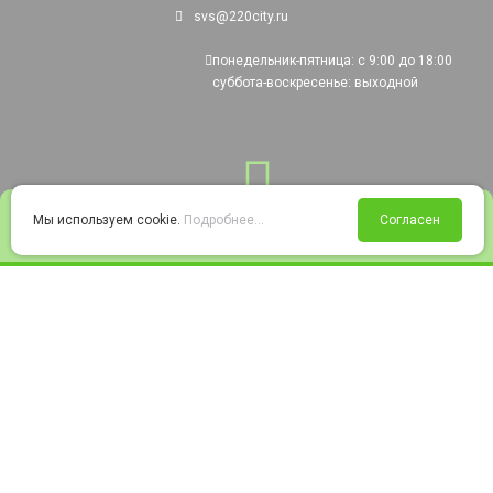
svs@220city.ru
понедельник-пятница: с 9:00 до 18:00
суббота-воскресенье: выходной
0
Мы используем cookie.
Подробнее...
Согласен
Войти
Статус заказа
Сравнение
Избранное
Корзина
© 2008-2026 220city.ru - гипермаркет электрооборудования
Согласие на обработку персональных данных
Согласие на получение рекламно-информационных материалов