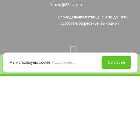
svs@220city.ru
понедельник-пятница: с 9:00 до 18:00
суббота-воскресенье: выходной
0
Мы используем cookie.
Подробнее...
Согласен
Войти
Статус заказа
Сравнение
Избранное
Корзина
© 2008-2026 220city.ru - гипермаркет электрооборудования
Согласие на обработку персональных данных
Согласие на получение рекламно-информационных материалов