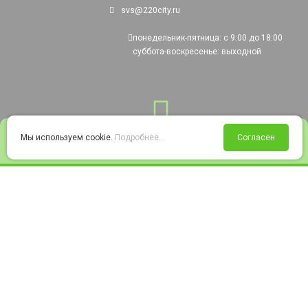
svs@220city.ru
понедельник-пятница: с 9:00 до 18:00
суббота-воскресенье: выходной
0
Мы используем cookie.
Подробнее...
Согласен
Войти
Статус заказа
Сравнение
Избранное
Корзина
© 2008-2026 220city.ru - гипермаркет электрооборудования
Согласие на обработку персональных данных
Согласие на получение рекламно-информационных материалов