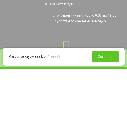
svs@220city.ru
понедельник-пятница: с 9:00 до 18:00
суббота-воскресенье: выходной
0
Мы используем cookie.
Подробнее...
Согласен
Войти
Статус заказа
Сравнение
Избранное
Корзина
© 2008-2026 220city.ru - гипермаркет электрооборудования
Согласие на обработку персональных данных
Согласие на получение рекламно-информационных материалов