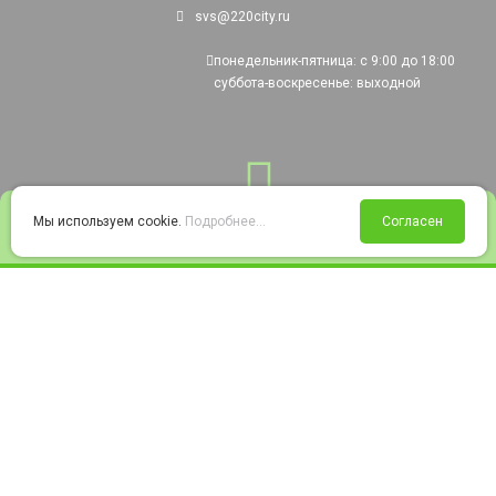
svs@220city.ru
понедельник-пятница: с 9:00 до 18:00
суббота-воскресенье: выходной
0
Мы используем cookie.
Подробнее...
Согласен
Войти
Статус заказа
Сравнение
Избранное
Корзина
© 2008-2026 220city.ru - гипермаркет электрооборудования
Согласие на обработку персональных данных
Согласие на получение рекламно-информационных материалов