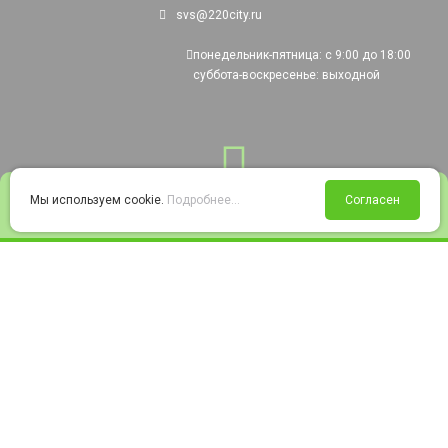
svs@220city.ru
понедельник-пятница: с 9:00 до 18:00
суббота-воскресенье: выходной
0
Мы используем cookie.
Подробнее...
Согласен
Войти
Статус заказа
Сравнение
Избранное
Корзина
© 2008-2026 220city.ru - гипермаркет электрооборудования
Согласие на обработку персональных данных
Согласие на получение рекламно-информационных материалов