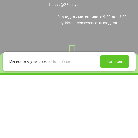
svs@220city.ru
понедельник-пятница: с 9:00 до 18:00
суббота-воскресенье: выходной
0
Мы используем cookie.
Подробнее...
Согласен
Войти
Статус заказа
Сравнение
Избранное
Корзина
© 2008-2026 220city.ru - гипермаркет электрооборудования
Согласие на обработку персональных данных
Согласие на получение рекламно-информационных материалов