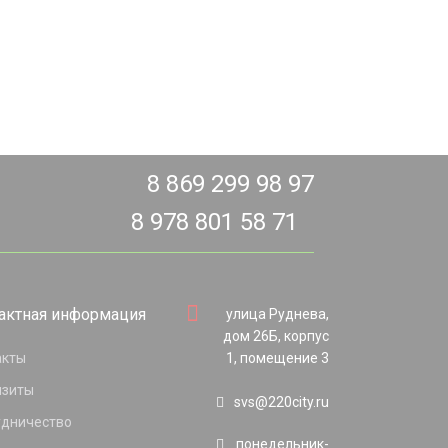
8 869 299 98 97
8 978 801 58 71
актная информация
улица Руднева,
дом 26Б, корпус
акты
1, помещение 3
изиты
svs@220city.ru
удничество
понедельник-