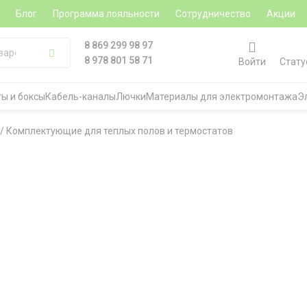
а
Блог
Программа лояльности
Сотрудничество
Акции
8 869 299 98 97
8 978 801 58 71
Войти
Стату
ы и боксы
Кабель-каналы
Лючки
Материалы для электромонтажа
Э
/
Комплектующие для теплых полов и термостатов