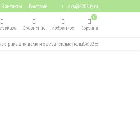
Контакты
Быстрый
svs@220city.ru
0
с заказа
Сравнение
Избранное
Корзина
лектрика для дома и офиса
Теплые полы
Sale
Все категории