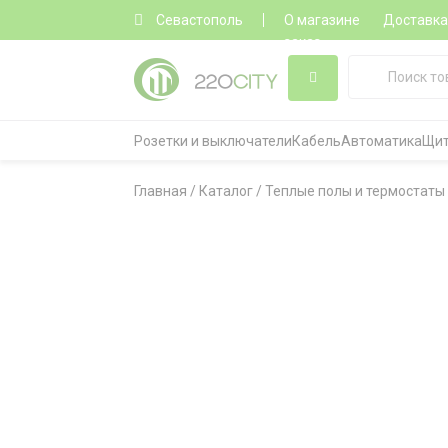
Севастополь
О магазине
Доставк
заказ
Розетки и выключатели
Кабель
Автоматика
Щит
Главная
/
Каталог
/
Теплые полы и термостаты