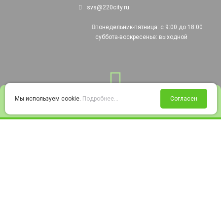
svs@220city.ru
понедельник-пятница: с 9:00 до 18:00
суббота-воскресенье: выходной
0
Мы используем cookie.
Подробнее...
Согласен
Войти
Статус заказа
Сравнение
Избранное
Корзина
© 2008-2026 220city.ru - гипермаркет электрооборудования
Согласие на обработку персональных данных
Согласие на получение рекламно-информационных материалов