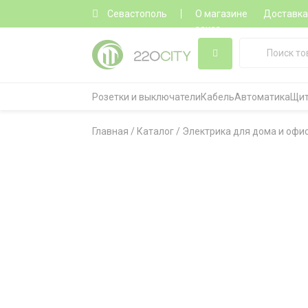
Севастополь
О магазине
Доставк
заказ
Розетки и выключатели
Кабель
Автоматика
Щит
Главная
/
Каталог
/
Электрика для дома и офи