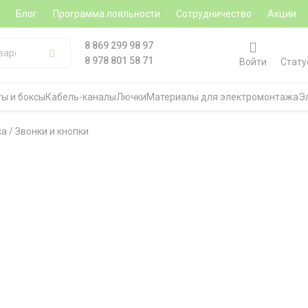
а
Блог
Программа лояльности
Сотрудничество
Акции
8 869 299 98 97
8 978 801 58 71
Войти
Стату
ы и боксы
Кабель-каналы
Лючки
Материалы для электромонтажа
Э
са
/
Звонки и кнопки