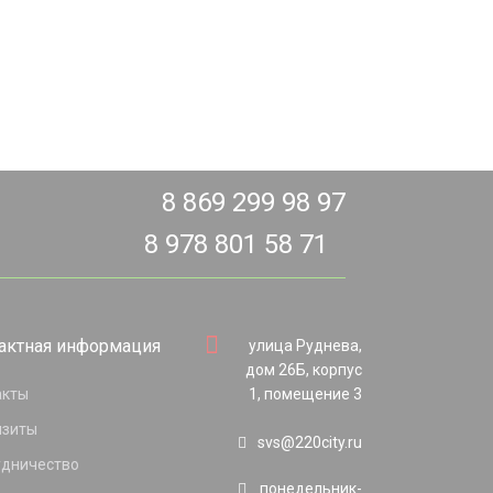
8 869 299 98 97
8 978 801 58 71
актная информация
улица Руднева,
дом 26Б, корпус
акты
1, помещение 3
изиты
svs@220city.ru
удничество
понедельник-