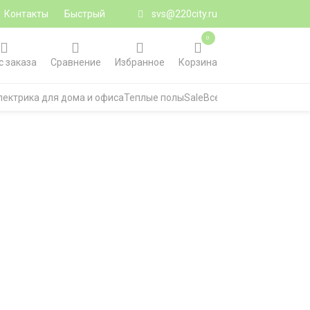
Контакты
Быстрый
svs@220city.ru
0
с заказа
Сравнение
Избранное
Корзина
лектрика для дома и офиса
Теплые полы
Sale
Все категории