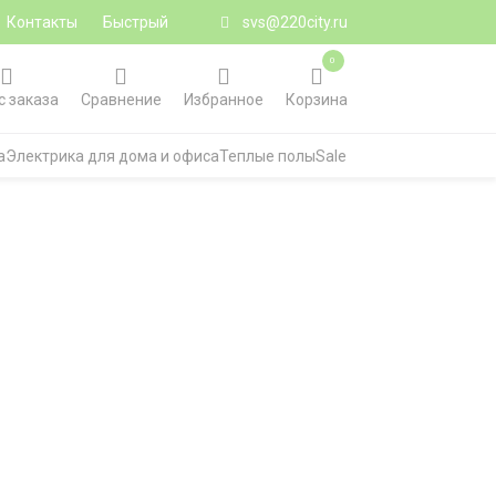
Контакты
Быстрый
svs@220city.ru
0
с заказа
Сравнение
Избранное
Корзина
а
Электрика для дома и офиса
Теплые полы
Sale