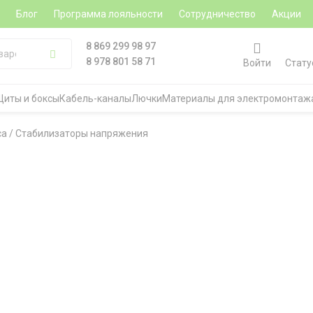
а
Блог
Программа лояльности
Сотрудничество
Акции
8 869 299 98 97
8 978 801 58 71
Войти
Стату
Щиты и боксы
Кабель-каналы
Лючки
Материалы для электромонтаж
са
/
Стабилизаторы напряжения