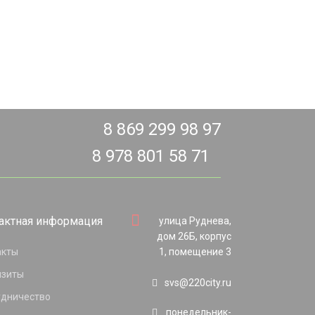
8 869 299 98 97
8 978 801 58 71
актная информация
улица Руднева,
дом 26Б, корпус
акты
1, помещение 3
изиты
svs@220city.ru
удничество
понедельник-